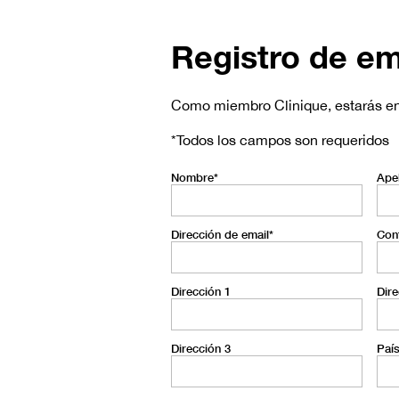
Skip
to
main
content
Registro de em
Como miembro Clinique, estarás ent
*Todos los campos son requeridos
Nombre*
Apel
Dirección de email*
Conf
Dirección 1
Dire
Dirección 3
Paí