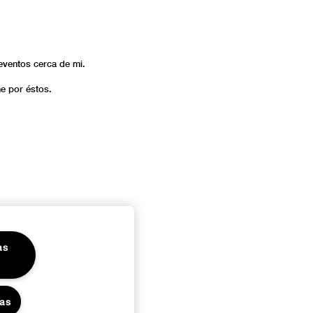
eventos cerca de mi.
me por éstos.
as
das